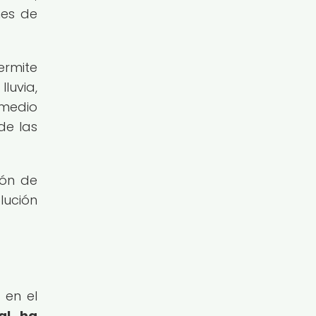
nes de
ermite
luvia,
 medio
de las
ión de
lución
 en el
al ha