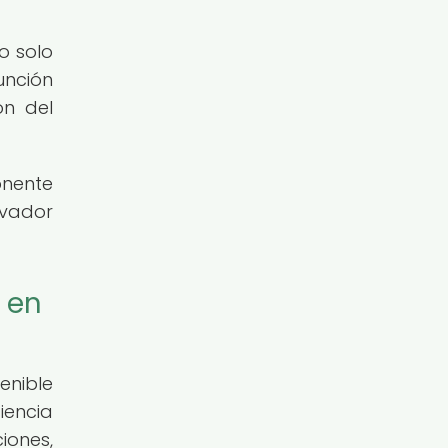
o solo
unción
ón del
onente
ovador
 en
enible
iencia
iones,