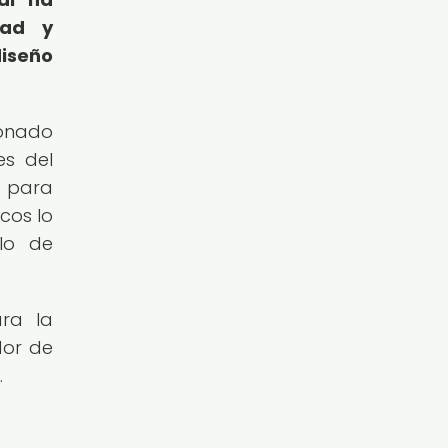
dad y
iseño
ionado
es del
d para
cos lo
lo de
ara la
dor de
.