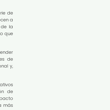
rie de
ecen a
 de la
lo que
render
tes de
nal y,
ativos
ón de
mpacto
da más