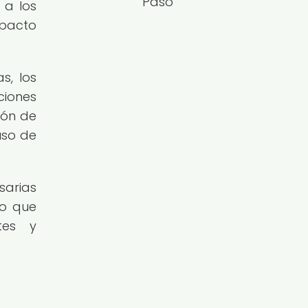
Paso
 a los
mpacto
s, los
ciones
ión de
uso de
sarias
lo que
tes y