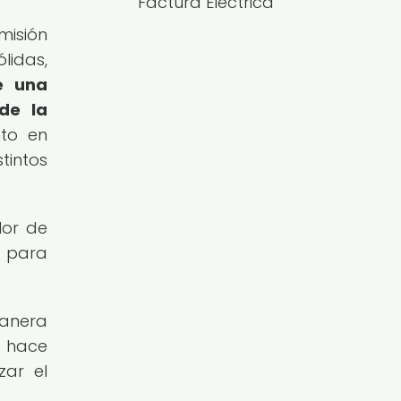
Factura Eléctrica
misión
lidas,
e una
 de la
nto en
tintos
lor de
s para
manera
s hace
zar el