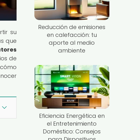
Reducción de emisiones
tir su
en calefacción: tu
as que
aporte al medio
ctores
ambiente
ios de
r cómo
onocer
Eficiencia Energética en
el Entretenimiento
Doméstico: Consejos
para Dispositivos