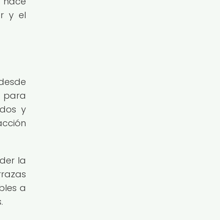
s hace
r y el
 desde
d para
idos y
acción
der la
rrazas
bles a
.