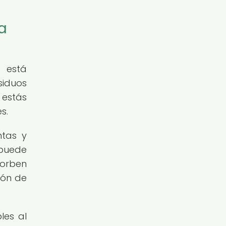
a
n está
siduos
 estás
s.
ntas y
 puede
sorben
ión de
les al