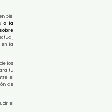
nible.
s a la
 sobre
ctual,
 en la
de los
ara tu
tre el
ión de
cir el