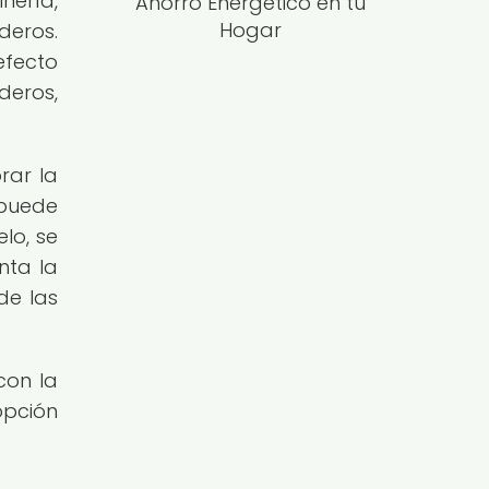
nería,
Ahorro Energético en tu
Hogar
deros.
efecto
deros,
rar la
 puede
lo, se
nta la
de las
con la
opción