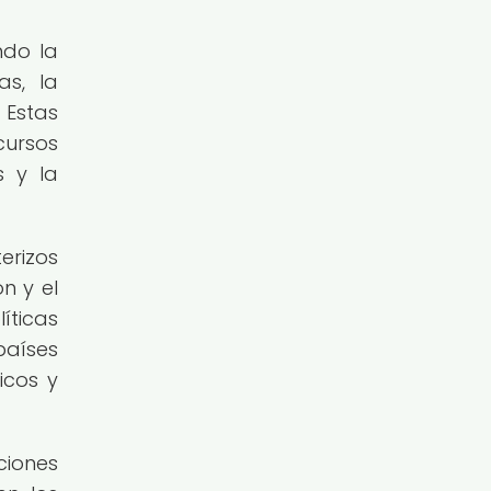
ndo la
as, la
 Estas
cursos
s y la
erizos
n y el
íticas
países
icos y
ciones