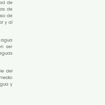
dad de
cas de
uso de
r y al
e agua
en ser
 aguas
le del
 medio
agua y