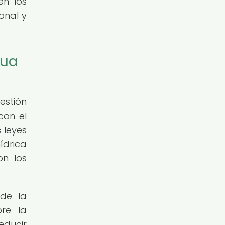
en los
onal y
gua
estión
con el
 leyes
ídrica
on los
 de la
bre la
educir