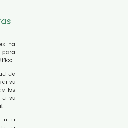
ras
les ha
s para
ífico.
dad de
rar su
de las
ara su
l.
 en la
tre la