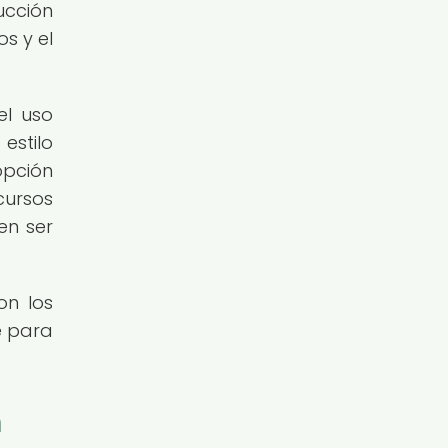
ucción
s y el
el uso
estilo
opción
cursos
en ser
on los
e para
n