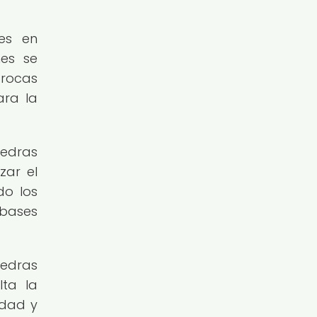
ces en
nes se
 rocas
ara la
iedras
zar el
do los
 bases
iedras
lta la
idad y