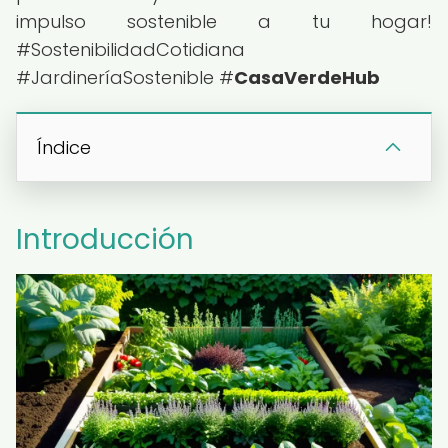
impulso sostenible a tu hogar!
#SostenibilidadCotidiana
#JardineríaSostenible #
CasaVerdeHub
Índice
Introducción