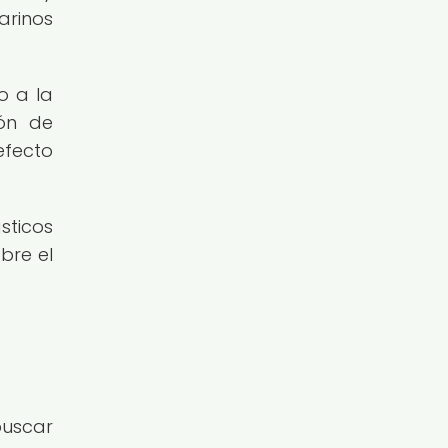
arinos
o a la
ión de
efecto
sticos
bre el
buscar