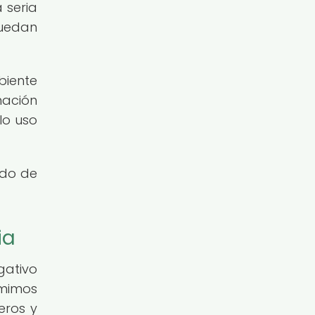
 seria
quedan
biente
nación
lo uso
ado de
ia
gativo
umimos
eros y