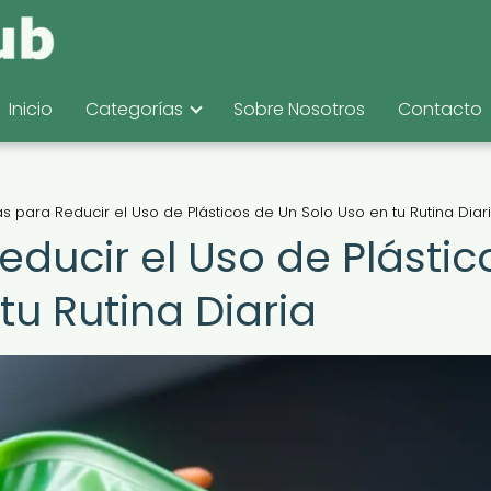
Inicio
Categorías
Sobre Nosotros
Contacto
as para Reducir el Uso de Plásticos de Un Solo Uso en tu Rutina Diar
educir el Uso de Plástic
tu Rutina Diaria