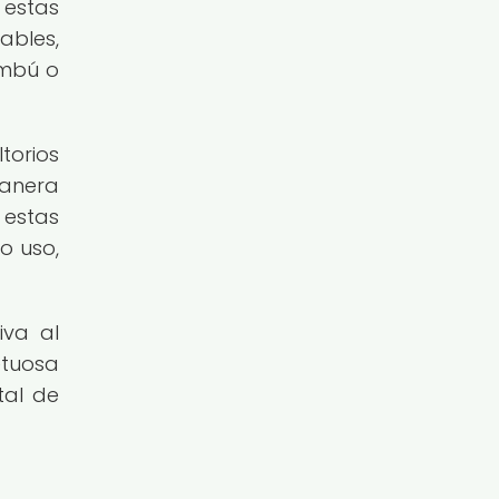
 estas
ables,
ambú o
orios
manera
 estas
o uso,
iva al
etuosa
tal de