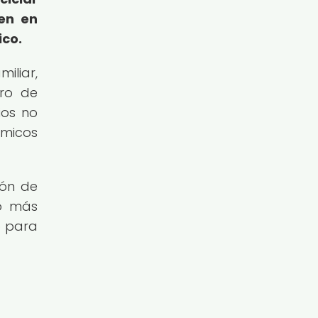
ten en
ico.
iliar,
rro de
ios no
ómicos
ión de
co más
o para