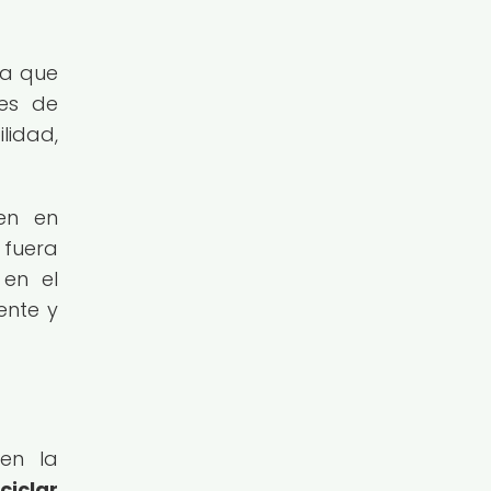
ya que
des de
lidad,
ten en
 fuera
 en el
ente y
en la
ciclar