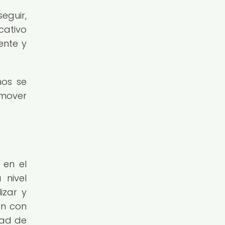
eguir,
cativo
ente y
ños se
omover
 en el
 nivel
izar y
ón con
dad de