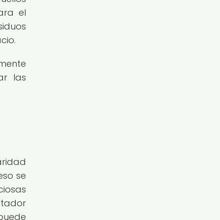
ara el
siduos
cio.
amente
ar las
aridad
eso se
ciosas
ntador
 puede