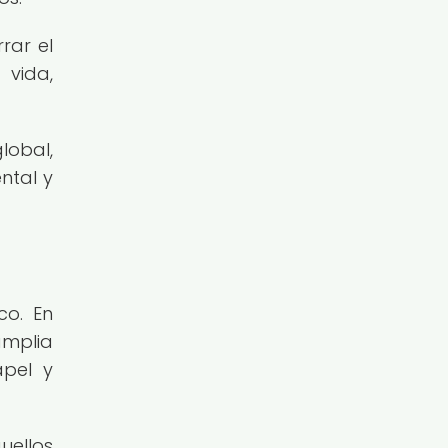
rar el
 vida,
lobal,
ntal y
co. En
amplia
apel y
uellos