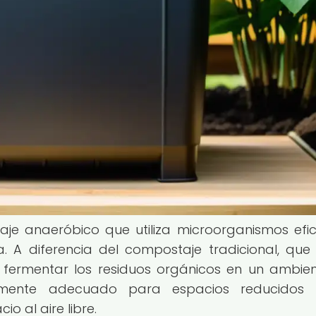
je anaeróbico que utiliza microorganismos efic
 A diferencia del compostaje tradicional, que
 fermentar los residuos orgánicos en un ambien
almente adecuado para espacios reducidos
 al aire libre.