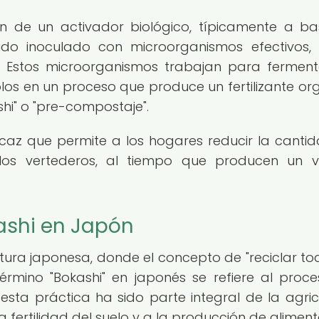
ón de un activador biológico, típicamente a b
ido inoculado con microorganismos efectivos
s. Estos microorganismos trabajan para ferment
s en un proceso que produce un fertilizante or
i" o "pre​-compostaje".
eficaz que permite a los hogares reducir la canti
os vertederos, al tiempo que producen un v
kashi en Japón
ultura japonesa, donde el concepto de "reciclar to
término "Bokashi" en japonés se refiere al proc
sta práctica ha sido parte integral de la agric
 fertilidad del suelo y a la producción de aliment