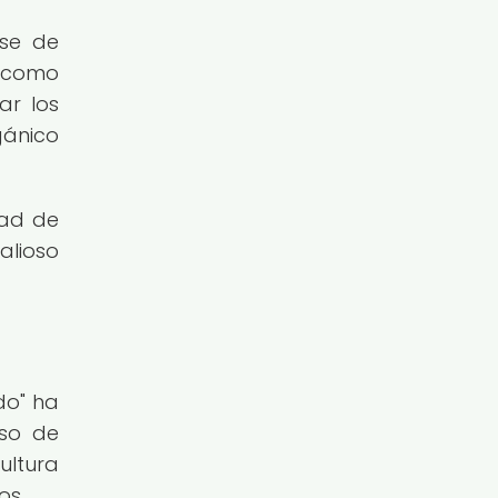
ase de
, como
ar los
gánico
dad de
alioso
do" ha
eso de
ultura
os.