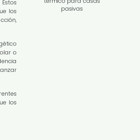
térmico para casas
 Estos
pasivas
ue los
cción,
gético
olar o
dencia
vanzar
rentes
ue los