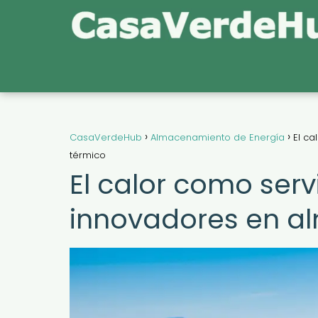
CasaVerdeHub
Almacenamiento de Energía
El c
térmico
El calor como ser
innovadores en a