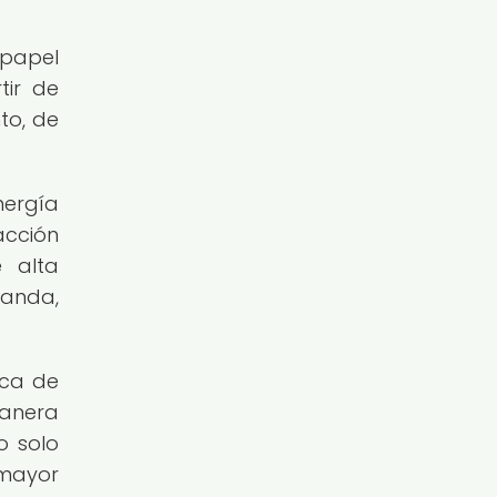
 papel
tir de
to, de
ergía
acción
 alta
manda,
ica de
manera
o solo
 mayor