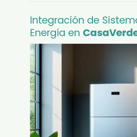
Integración de Siste
Energía en
CasaVerd