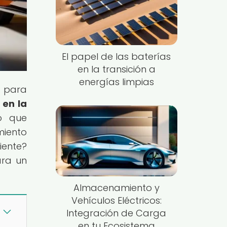
El papel de las baterías
en la transición a
energías limpias
n para
 en la
lo que
miento
iente?
ara un
Almacenamiento y
Vehículos Eléctricos:
Integración de Carga
en tu Ecosistema