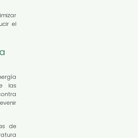
imizar
cir el
la
nergía
e las
contra
venir
mas de
ratura