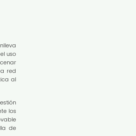
nlleva
el uso
acenar
la red
ica al
estión
te los
ovable
lla de