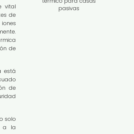
térmico para casas
 vital
pasivas
tes de
 iones
mente.
érmica
ión de
a está
ecuado
ión de
uridad
o solo
e a la