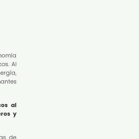
onomía
os. Al
ergía,
nantes
cos al
eros y
nas de