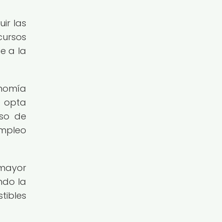
ir las
cursos
e a la
onomía
e opta
uso de
empleo
mayor
ndo la
tibles