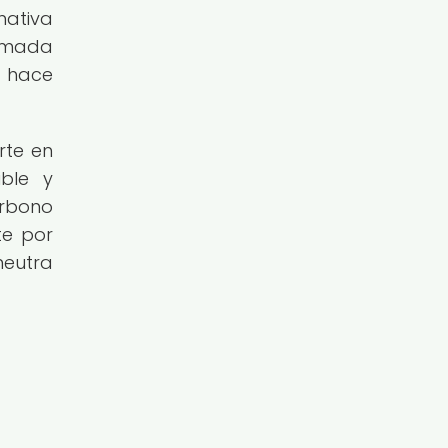
nativa
ormada
a hace
rte en
ible y
arbono
te por
neutra