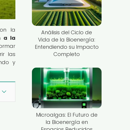
con la
Análisis del Ciclo de
n a la
Vida de la Bioenergía:
formar
Entendiendo su Impacto
ir las
Completo
endo y
Microalgas: El Futuro de
la Bioenergía en
Espacios Reducidos