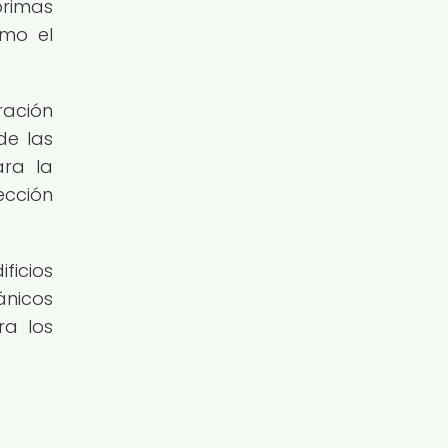
primas
omo el
ración
de las
ara la
ección
ficios
ánicos
ra los