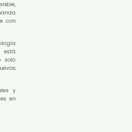
nible,
emanda
de con
ología
 está
o solo
nuevas
les y
nes en