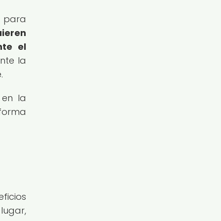
s para
uieren
te el
nte la
.
 en la
 forma
ficios
lugar,