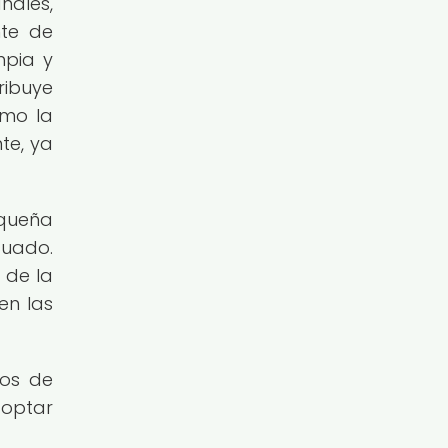
nales,
nte de
mpia y
ribuye
omo la
te, ya
equeña
cuado.
 de la
en las
nos de
doptar