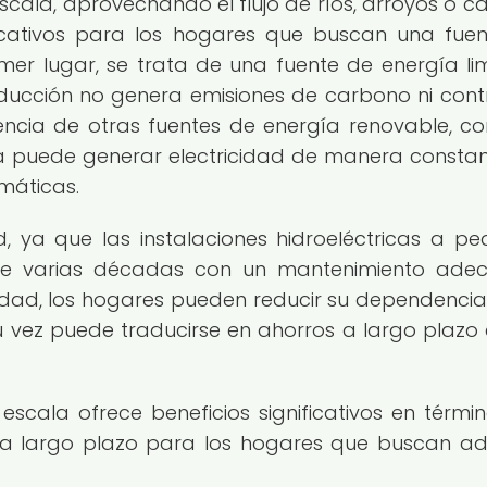
cala, aprovechando el flujo de ríos, arroyos o ca
ificativos para los hogares que buscan una fue
imer lugar, se trata de una fuente de energía li
oducción no genera emisiones de carbono ni cont
encia de otras fuentes de energía renovable, c
rica puede generar electricidad de manera constan
máticas.
d, ya que las instalaciones hidroeléctricas a p
 de varias décadas con un mantenimiento ade
idad, los hogares pueden reducir su dependencia
su vez puede traducirse en ahorros a largo plazo 
scala ofrece beneficios significativos en térmi
ro a largo plazo para los hogares que buscan a