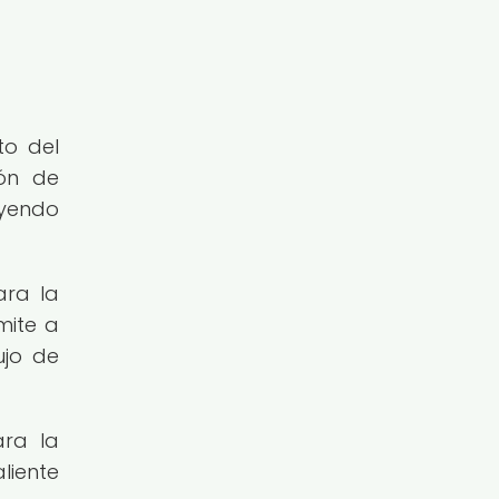
to del
ión de
yendo
ara la
mite a
ujo de
ara la
liente