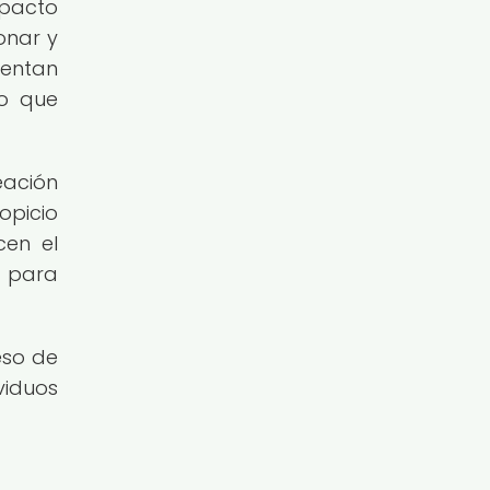
mpacto
onar y
mentan
po que
eación
opicio
cen el
s para
eso de
viduos