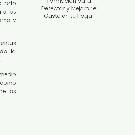
Formación para
ecuado
Detectar y Mejorar el
a a los
Gasto en tu Hogar
orno y
ientas
ndo la
.
 medio
, como
de los