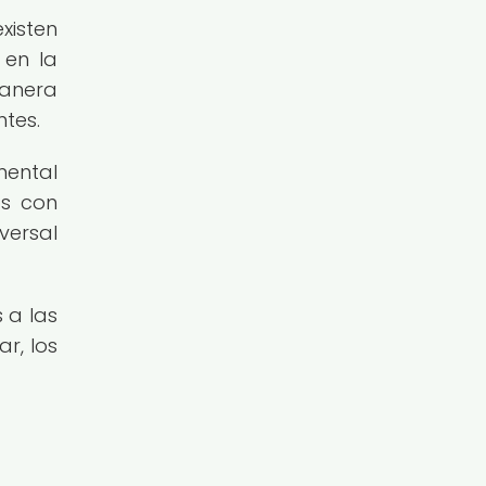
xisten
 en la
manera
ntes.
mental
os con
versal
 a las
r, los