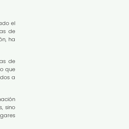
ado el
mas de
ón, ha
mas de
no que
ados a
nación
, sino
ogares