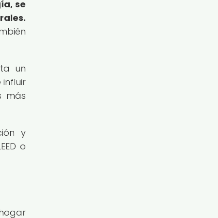
ía, se
rales.
ambién
nta un
nfluir
os más
ción y
LEED o
 hogar