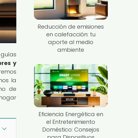
Reducción de emisiones
en calefacción: tu
aporte al medio
ambiente
 guías
res y
aremos
mos la
umo de
 hogar
Eficiencia Energética en
el Entretenimiento
Doméstico: Consejos
para Dispositivos