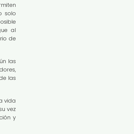
rmiten
o solo
osible
gue al
rio de
ún las
dores,
de las
a vida
su vez
ción y