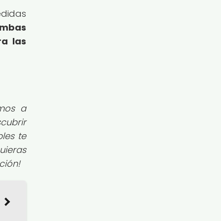
edidas
ombas
ra las
amos a
cubrir
les te
uieras
ción!