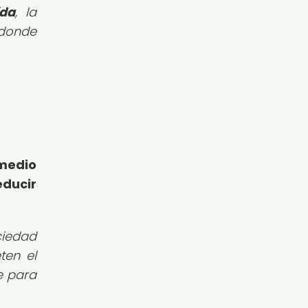
ida
, la
 donde
medio
educir
ciedad
ten el
te para