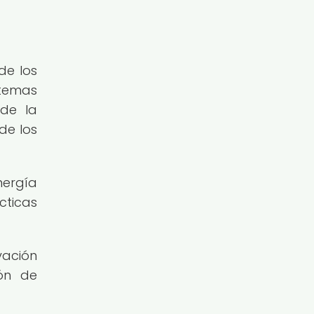
de los
stemas
de la
de los
nergía
cticas
vación
ión de