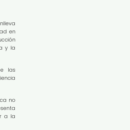
nlleva
dad en
ucción
a y la
e las
iencia
ica no
esenta
r a la