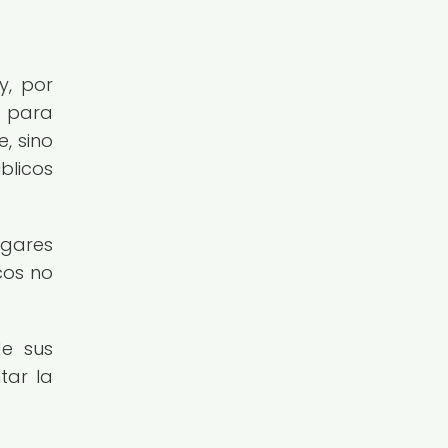
y, por
s para
, sino
blicos
ogares
cos no
de sus
tar la