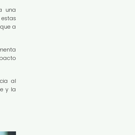
a una
 estas
 que a
omenta
mpacto
cia al
e y la