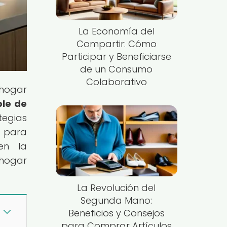
La Economía del
Compartir: Cómo
Participar y Beneficiarse
de un Consumo
Colaborativo
 hogar
le de
tegias
o para
en la
 hogar
La Revolución del
Segunda Mano:
Beneficios y Consejos
para Comprar Artículos