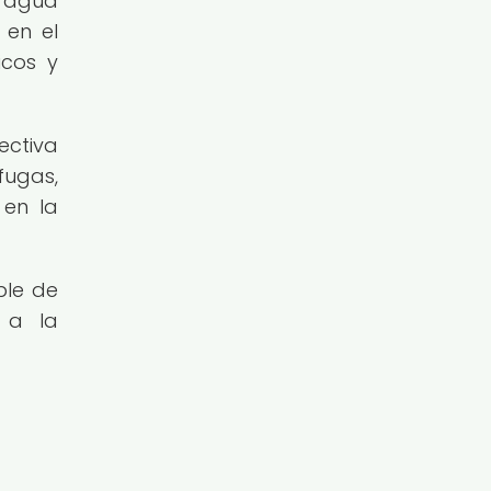
e agua
 en el
icos y
ectiva
fugas,
 en la
ble de
 a la