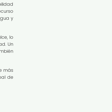
ilidad
ecurso
agua y
ce, lo
ad. Un
ambién
de más
bal de