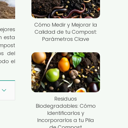
Cómo Medir y Mejorar la
jores
Calidad de tu Compost:
n esta
Parámetros Clave
ompost
os del
odo el
Residuos
Biodegradables: Cómo
Identificarlos y
Incorporarlos a tu Pila
de Compost