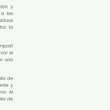
ción y
 a las
siduos
tar la
ompost
var el
er una
ila de
ente y
no. Al
ila de