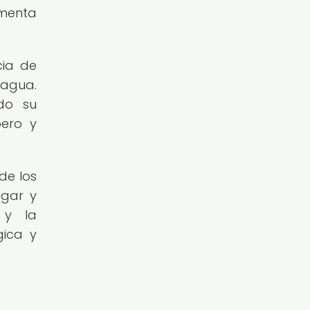
omenta
cia de
 agua.
ndo su
pero y
de los
ogar y
 y la
gica y