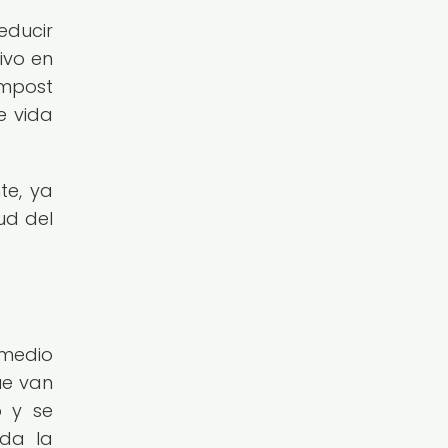
educir
ivo en
ompost
e vida
te, ya
ud del
 medio
ue van
o y se
nda la