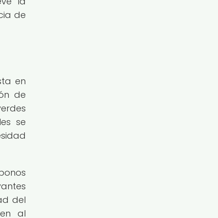
eve la
cia de
sta en
ión de
verdes
les se
esidad
abonos
vantes
ad del
yen al