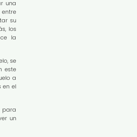
ar una
 entre
tar su
s, los
uce la
lo, se
n este
uelo a
 en el
d para
ver un