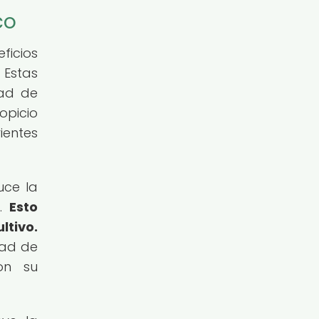
co
ficios
 Estas
dad de
opicio
ientes
uce la
s.
Esto
ltivo.
dad de
con su