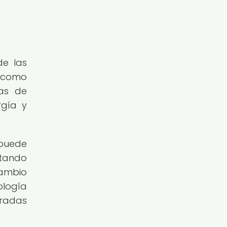
de las
 como
eas de
rgía y
 puede
ctando
cambio
ología
aradas