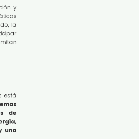
ción y
áticas
do, la
icipar
rmitan
s está
stemas
as de
ergía,
y una