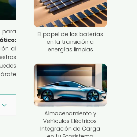
n para
El papel de las baterías
ático:
en la transición a
ión al
energías limpias
estros
puedes
párate
Almacenamiento y
Vehículos Eléctricos:
Integración de Carga
l
en tu Ecosistema