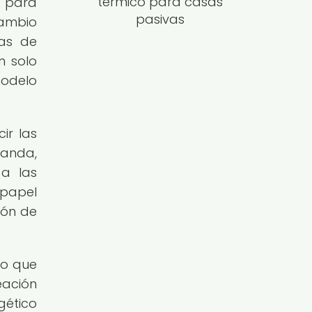
térmico para casas
l para
pasivas
cambio
mas de
n solo
modelo
ir las
anda,
 a las
 papel
ión de
no que
eación
gético