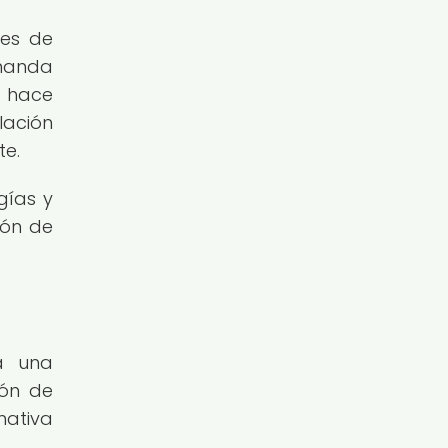
des de
emanda
a hace
lación
te.
gías y
ión de
ta una
ión de
nativa