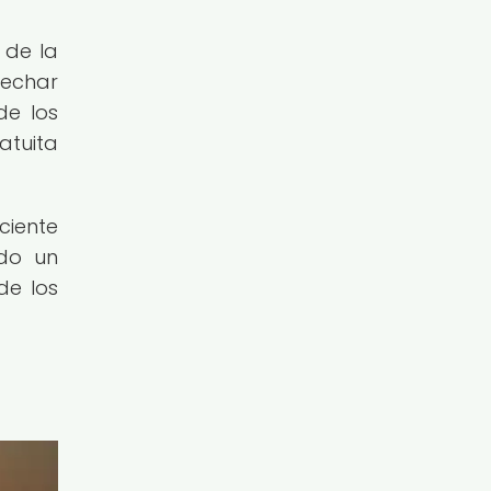
 de la
vechar
de los
atuita
ciente
do un
de los