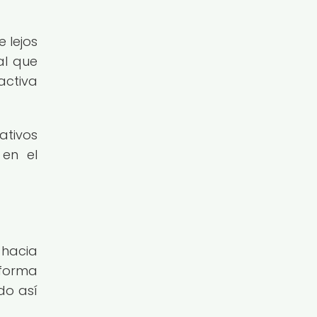
 lejos
al que
activa
ativos
 en el
 hacia
 forma
do así