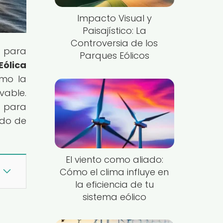
Impacto Visual y
Paisajístico: La
Controversia de los
n para
Parques Eólicos
Eólica
ómo la
vable.
a para
ndo de
El viento como aliado:
Cómo el clima influye en
la eficiencia de tu
sistema eólico