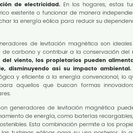
ción de electricidad.
En los hogares, estas tu
rico existente o funcionar de manera independien
char la energía eólica para reducir su dependen
eneradores de levitación magnética son ideale
 de carbono y contribuir a la conservación del
 del viento, los propietarios pueden aliment
e, disminuyendo así su impacto ambiental.
ógica y eficiente a la energía convencional, lo q
a para aquellos que buscan formas innovador
res.
s con generadores de levitación magnética pued
amiento de energía, como baterías recargables
ostenibles. Esta combinación permite a los propie
s turbinas eólicas para su uso posterior, lo q