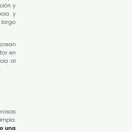
ción y
ncia y
 largo
 crean
tor en
cia al
.
rosas
impia.
do una