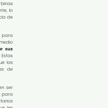
rbinas
te, lo
cia de
s para
 medio
ar sus
Estas
ue las
as de
en ser
, para
tarios
ue les