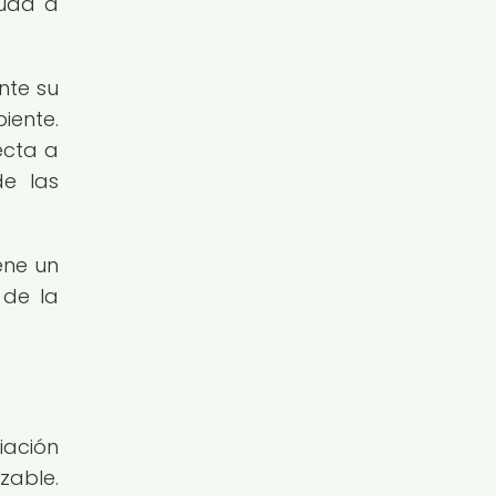
yuda a
nte su
iente.
ecta a
de las
ene un
 de la
iación
izable.