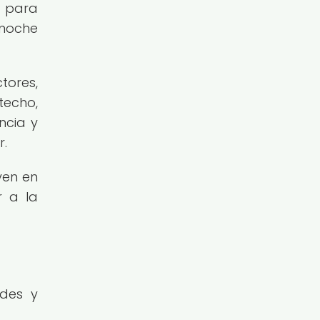
s para
 noche
tores,
techo,
ncia y
r.
yen en
r a la
ades y