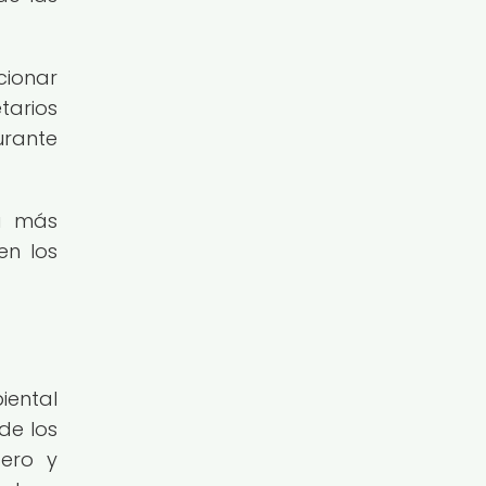
cionar
tarios
urante
a más
en los
ental
de los
dero y