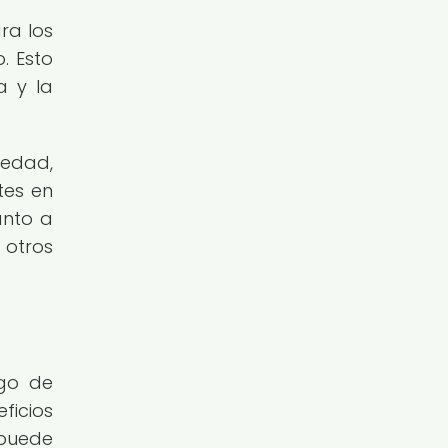
ra los
. Esto
a y la
iedad,
tes en
anto a
 otros
sgo de
ficios
 puede