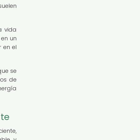
suelen
a vida
 en un
 en el
que se
ios de
nergía
nte
iente,
able y