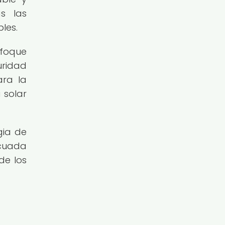
as las
les.
nfoque
ridad
ara la
 solar
gia de
ecuada
de los