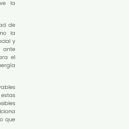
eve la
dad de
omo la
cial y
s ante
ara el
nergía
vables
 estas
sibles
iciona
po que