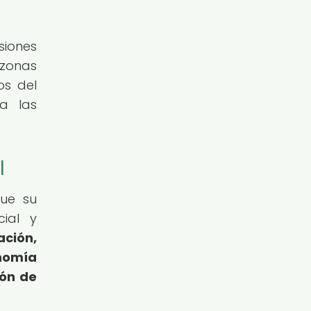
siones
 zonas
os del
a las
l
que su
cial y
ción,
onomía
ión de