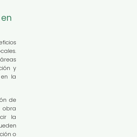
 en
ficios
cales.
 áreas
ción y
 en la
ión de
e obra
cir la
pueden
ción o