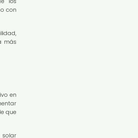
e los
so con
ilidad,
da más
ivo en
mentar
le que
 solar