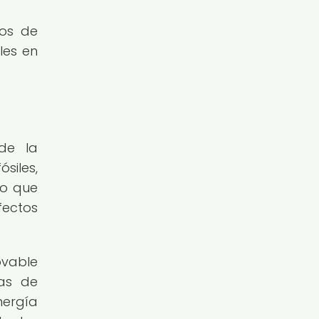
nos de
les en
de la
siles,
lo que
fectos
ovable
mas de
nergía