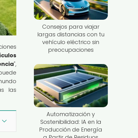
Consejos para viajar
largas distancias con tu
vehículo eléctrico sin
ciones
preocupaciones
ículos
encia
",
 puede
 mundo
as las
Automatización y
Sostenibilidad: IA en la
Producción de Energía
a Partir de Residuos