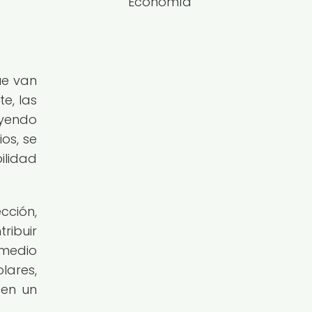
Economía
ue van
e, las
uyendo
os, se
ilidad
cción,
ibuir
 medio
lares,
 en un