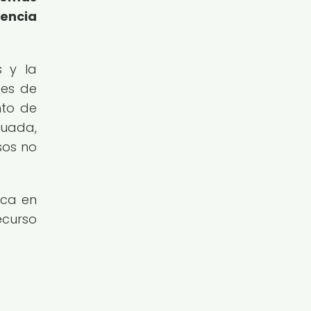
iencia
s y la
des de
nto de
uada,
sos no
ica en
ecurso