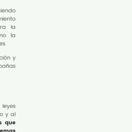
ciendo
miento
ara la
mo la
es.
ción y
mpañas
 leyes
o y al
s que
stemas