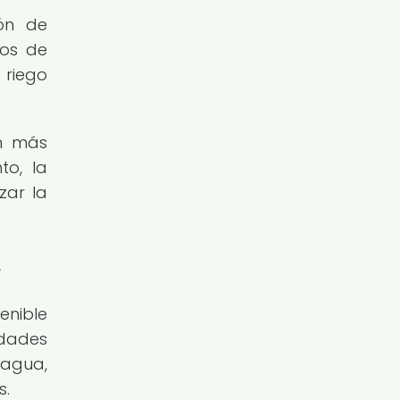
ón de
vos de
 riego
ún más
to, la
zar la
r
enible
idades
 agua,
s.