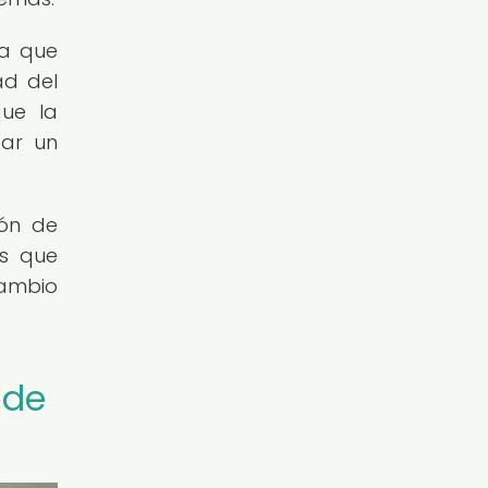
ía que
ad del
que la
zar un
ión de
es que
cambio
 de