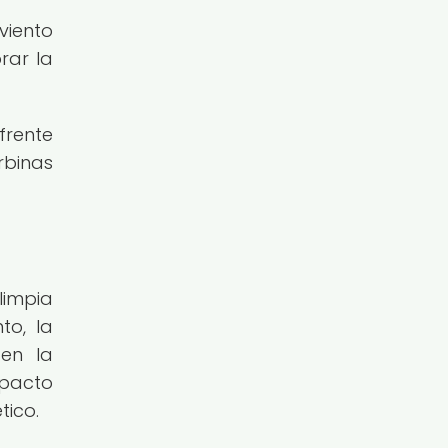
viento
rar la
frente
rbinas
limpia
to, la
 en la
mpacto
tico.