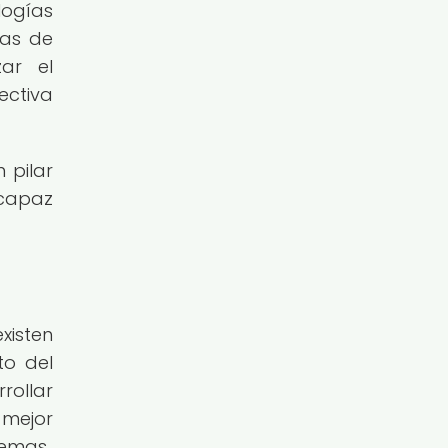
logías
mas de
ar el
ectiva
 pilar
 capaz
xisten
to del
rollar
 mejor
remas.