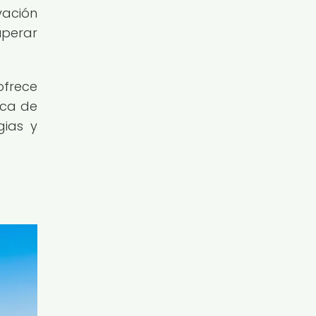
vación
uperar
ofrece
ica de
gias y