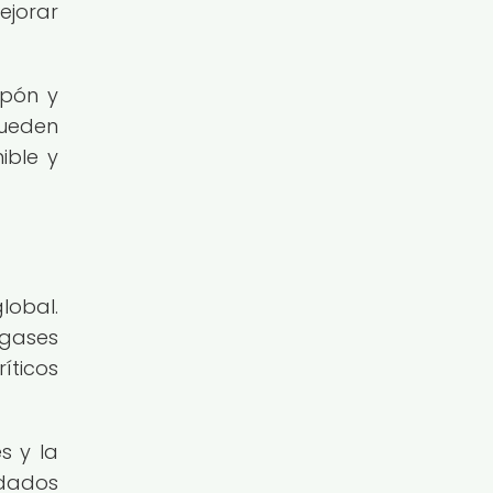
ejorar
apón y
pueden
ible y
lobal.
 gases
íticos
s y la
rdados