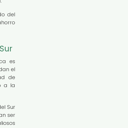
.
do del
ahorro
Sur
ica es
dan el
dad de
o a la
el Sur
an ser
liosos