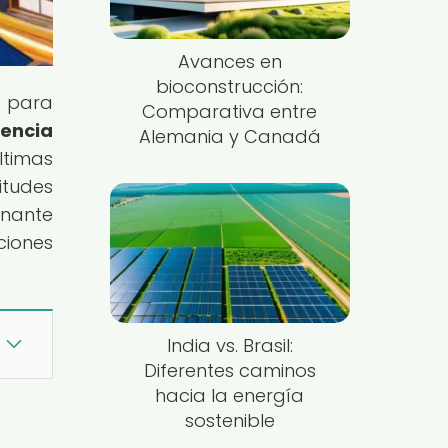
Avances en
bioconstrucción:
n para
Comparativa entre
iencia
Alemania y Canadá
ltimas
itudes
inante
ciones
India vs. Brasil:
Diferentes caminos
hacia la energía
sostenible