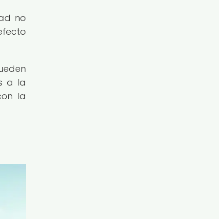
dad no
efecto
pueden
s a la
con la