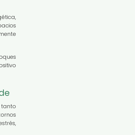
ética,
pacios
mente
oques
sitivo
rde
 tanto
tornos
strés,